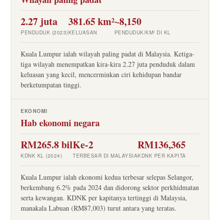
2.27 juta
381.65 km²
~8,150
PENDUDUK (2023)
KELUASAN
PENDUDUK/KM² DI KL
Kuala Lumpur ialah wilayah paling padat di Malaysia. Ketiga-
tiga wilayah menempatkan kira-kira 2.27 juta penduduk dalam
keluasan yang kecil, mencerminkan ciri kehidupan bandar
berketumpatan tinggi.
EKONOMI
Hab ekonomi negara
RM265.8 bil
Ke-2
RM136,365
KDNK KL (2024)
TERBESAR DI MALAYSIA
KDNK PER KAPITA
Kuala Lumpur ialah ekonomi kedua terbesar selepas Selangor,
berkembang 6.2% pada 2024 dan didorong sektor perkhidmatan
serta kewangan. KDNK per kapitanya tertinggi di Malaysia,
manakala Labuan (RM87,003) turut antara yang teratas.