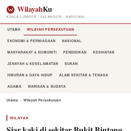
Wilayah
Ku
KUALA LUMPUR · SELANGOR · NASIONAL
UTAMA
WILAYAH PERSEKUTUAN
EKONOMI & PERNIAGAAN
NASIONAL
MASYARAKAT & KOMUNITI
PENDIDIKAN
KESIHATAN
JENAYAH & KESELAMATAN
SUKAN
HIBURAN & GAYA HIDUP
ALAM SEKITAR & TENAGA
AGAMA
WARISAN & BUDAYA
Utama
›
Wilayah Persekutuan
WILAYAH
Siar kaki di sekitar Bukit Bintang