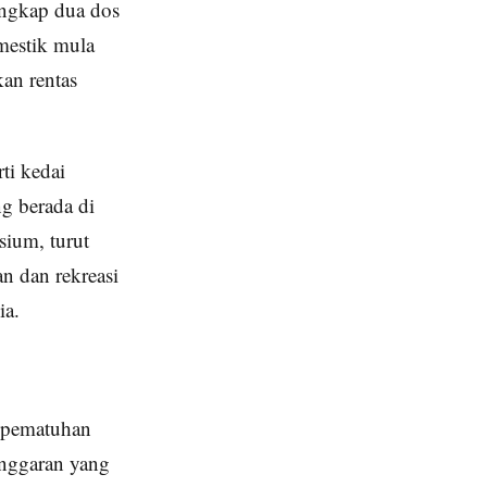
engkap dua dos
mestik mula
an rentas
ti kedai
g berada di
sium, turut
n dan rekreasi
ia.
a pematuhan
onggaran yang