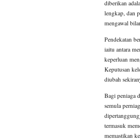
diberikan adala
lengkap, dan p
mengawal bila
Pendekatan ber
iaitu antara m
keperluan meng
Keputusan kelo
diubah sekira
Bagi peniaga 
semula pernia
dipertanggung
termasuk memer
memastikan ke