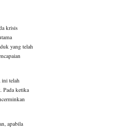
a krisis
 utama
uduk yang telah
pencapaian
ini telah
. Pada ketika
encerminkan
n, apabila