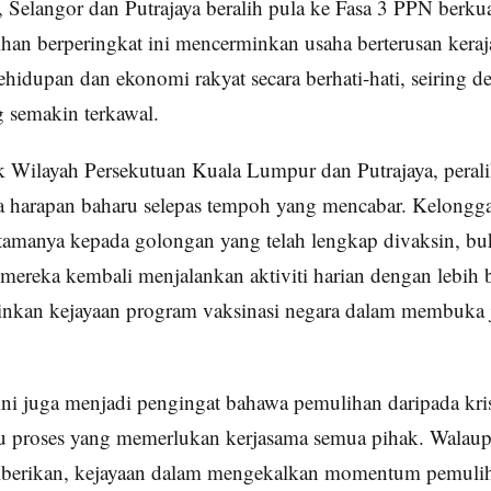
Selangor dan Putrajaya beralih pula ke Fasa 3 PPN berkua
ihan berperingkat ini mencerminkan usaha berterusan kera
idupan dan ekonomi rakyat secara berhati-hati, seiring 
 semakin terkawal.
 Wilayah Persekutuan Kuala Lumpur dan Putrajaya, perali
arapan baharu selepas tempoh yang mencabar. Kelongga
utamanya kepada golongan yang telah lengkap divaksin, bu
ereka kembali menjalankan aktiviti harian dengan lebih 
inkan kejayaan program vaksinasi negara dalam membuka j
 ini juga menjadi pengingat bahawa pemulihan daripada kr
u proses yang memerlukan kerjasama semua pihak. Walau
iberikan, kejayaan dalam mengekalkan momentum pemuli