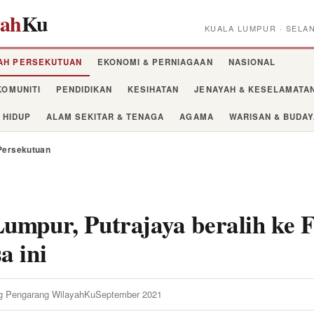
yah
Ku
KUALA LUMPUR · SELA
AH PERSEKUTUAN
EKONOMI & PERNIAGAAN
NASIONAL
KOMUNITI
PENDIDIKAN
KESIHATAN
JENAYAH & KESELAMATA
 HIDUP
ALAM SEKITAR & TENAGA
AGAMA
WARISAN & BUDA
Persekutuan
umpur, Putrajaya beralih ke F
a ini
g Pengarang WilayahKu
September 2021