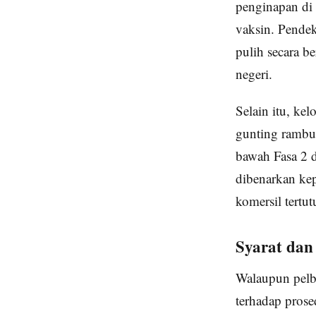
penginapan di 
vaksin. Pendek
pulih secara b
negeri.
Selain itu, kel
gunting rambut
bawah Fasa 2 d
dibenarkan kep
komersil tertu
Syarat dan
Walaupun pelb
terhadap prose