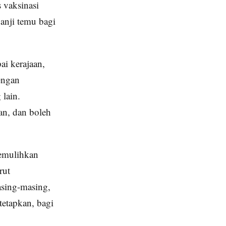
s vaksinasi
anji temu bagi
ai kerajaan,
engan
lain.
an, dan boleh
memulihkan
rut
sing-masing,
tetapkan, bagi