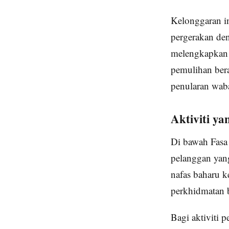
Kelonggaran i
pergerakan den
melengkapkan 
pemulihan ber
penularan wab
Aktiviti y
Di bawah Fasa 
pelanggan yan
nafas baharu 
perkhidmatan 
Bagi aktiviti 