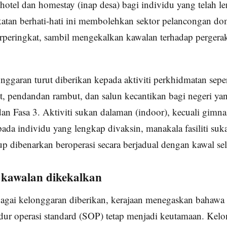
hotel dan homestay (inap desa) bagi individu yang telah l
atan berhati-hati ini membolehkan sektor pelancongan do
erperingkat, sambil mengekalkan kawalan terhadap pergerak
onggaran turut diberikan kepada aktiviti perkhidmatan seper
, pendandan rambut, dan salun kecantikan bagi negeri yan
an Fasa 3. Aktiviti sukan dalaman (indoor), kecuali gimna
ada individu yang lengkap divaksin, manakala fasiliti suka
tup dibenarkan beroperasi secara berjadual dengan kawal sel
 kawalan dikekalkan
agai kelonggaran diberikan, kerajaan menegaskan bahaw
dur operasi standard (SOP) tetap menjadi keutamaan. Kel