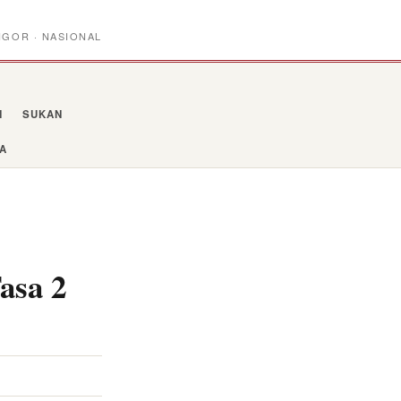
NGOR · NASIONAL
N
SUKAN
YA
asa 2