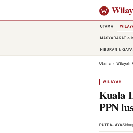
Wila
UTAMA
WILAY
MASYARAKAT & 
HIBURAN & GAYA
Utama
›
Wilayah 
WILAYAH
Kuala L
PPN lus
Sidan
PUTRAJAYA