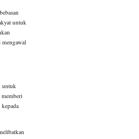
ebebasan
akyat untuk
hkan
gi mengawal
n untuk
i memberi
d kepada
melibatkan