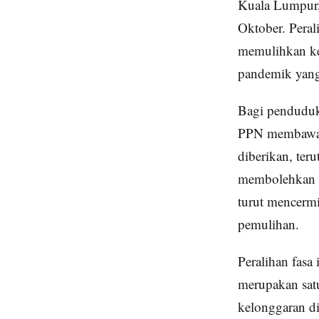
Kuala Lumpur, 
Oktober. Peral
memulihkan keh
pandemik yang
Bagi penduduk
PPN membawa h
diberikan, ter
membolehkan m
turut mencerm
pemulihan.
Peralihan fasa
merupakan sat
kelonggaran d