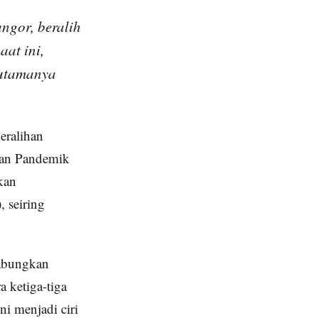
ngor, beralih
at ini,
rutamanya
eralihan
san Pandemik
kan
 seiring
gabungkan
a ketiga-tiga
ni menjadi ciri