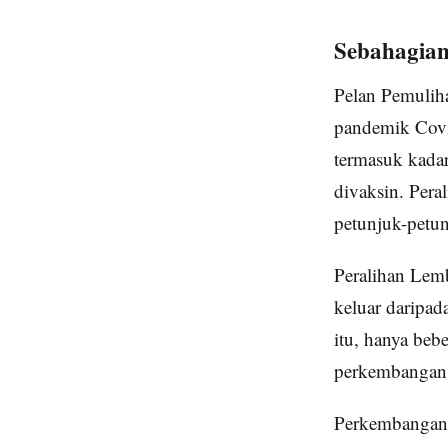
Sebahagian
Pelan Pemuliha
pandemik Covi
termasuk kadar
divaksin. Pera
petunjuk-petun
Peralihan Lemb
keluar daripad
itu, hanya beb
perkembangan 
Perkembangan i