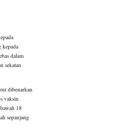
kepada
g kepada
bebas dalam
n sekatan
urut dibenarkan
os vaksin
i bawah 18
sah sepanjang