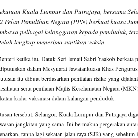
ekutuan Kuala Lumpur dan Putrajaya, bersama Sela
2 Pelan Pemulihan Negara (PPN) berkuat kuasa Juma
embawa pelbagai kelonggaran kepada penduduk, te
telah lengkap menerima suntikan vaksin.
enteri ketika itu, Datuk Seri Ismail Sabri Yaakob berkata p
t diputuskan dalam Mesyuarat Jawatankuasa Khas Penguru
tusan itu dibuat berdasarkan penilaian risiko yang dijalan
sihatan serta penilaian Majlis Keselamatan Negara (MKN),
katan kadar vaksinasi dalam kalangan penduduk.
tusan tersebut, Selangor, Kuala Lumpur dan Putrajaya di
awasan jangkitan yang sama. Ini bermakna pergerakan antar
enarkan, tanpa lagi sekatan jalan raya (SJR) yang sebelum i