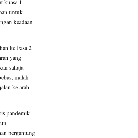
t kuasa 1
jaan untuk
dengan keadaan
han ke Fasa 2
ran yang
kan sahaja
bebas, malah
alan ke arah
isis pandemik
pun
han bergantung