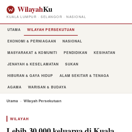
Wilayah
Ku
KUALA LUMPUR · SELANGOR · NASIONAL
UTAMA
WILAYAH PERSEKUTUAN
EKONOMI & PERNIAGAAN
NASIONAL
MASYARAKAT & KOMUNITI
PENDIDIKAN
KESIHATAN
JENAYAH & KESELAMATAN
SUKAN
HIBURAN & GAYA HIDUP
ALAM SEKITAR & TENAGA
AGAMA
WARISAN & BUDAYA
Utama
›
Wilayah Persekutuan
WILAYAH
Lebih 30,000 keluarga di Kuala