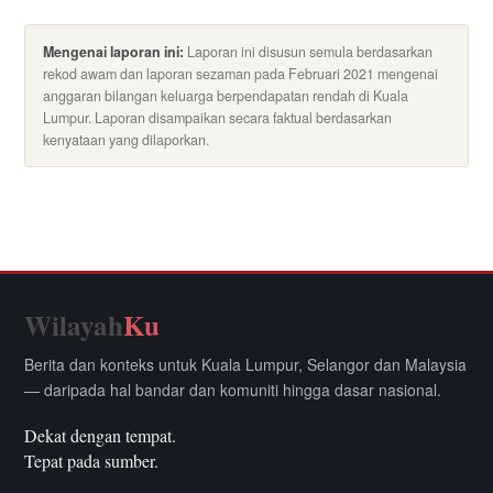
Mengenai laporan ini:
Laporan ini disusun semula berdasarkan
rekod awam dan laporan sezaman pada Februari 2021 mengenai
anggaran bilangan keluarga berpendapatan rendah di Kuala
Lumpur. Laporan disampaikan secara faktual berdasarkan
kenyataan yang dilaporkan.
Wilayah
Ku
Berita dan konteks untuk Kuala Lumpur, Selangor dan Malaysia
— daripada hal bandar dan komuniti hingga dasar nasional.
Dekat dengan tempat.
Tepat pada sumber.