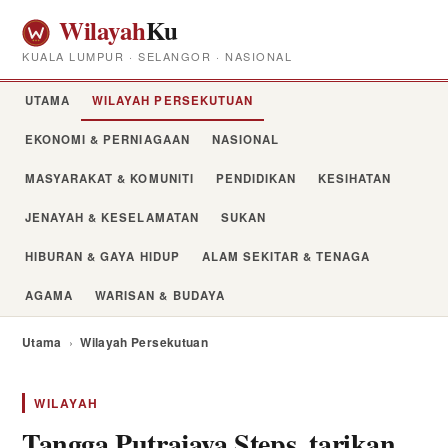
Wilayah
Ku
KUALA LUMPUR · SELANGOR · NASIONAL
UTAMA
WILAYAH PERSEKUTUAN
EKONOMI & PERNIAGAAN
NASIONAL
MASYARAKAT & KOMUNITI
PENDIDIKAN
KESIHATAN
JENAYAH & KESELAMATAN
SUKAN
HIBURAN & GAYA HIDUP
ALAM SEKITAR & TENAGA
AGAMA
WARISAN & BUDAYA
Utama
›
Wilayah Persekutuan
WILAYAH
Tangga Putrajaya Steps, tarikan