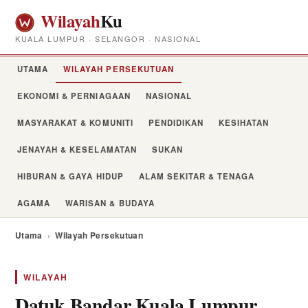
Wilayah
Ku
KUALA LUMPUR · SELANGOR · NASIONAL
UTAMA
WILAYAH PERSEKUTUAN
EKONOMI & PERNIAGAAN
NASIONAL
MASYARAKAT & KOMUNITI
PENDIDIKAN
KESIHATAN
JENAYAH & KESELAMATAN
SUKAN
HIBURAN & GAYA HIDUP
ALAM SEKITAR & TENAGA
AGAMA
WARISAN & BUDAYA
Utama
›
Wilayah Persekutuan
WILAYAH
Datuk Bandar Kuala Lumpur