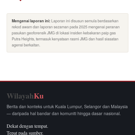
Mengenai laporan ini:
Laporan ini disusun semula berdasarkan
rekod awam dan laporan sezaman pada 2025 mengenai peranan
pasukan geoforensik JMG di lokasi insiden kebakaran paip gas
Putra Heights, termasuk kenyataan rasmi JMG dan hasil siasatan
agensi berkaitan.
Wilayah
Ku
Berita dan konteks untuk Kuala Lumpur, Selangor dan Malaysia
— daripada hal bandar dan komuniti hingga dasar nasional.
Dekat dengan tempat.
Tepat pada sumber.