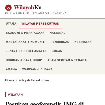
Wilayah
Ku
KUALA LUMPUR · SELANGOR · NASIONAL
UTAMA
WILAYAH PERSEKUTUAN
EKONOMI & PERNIAGAAN
NASIONAL
MASYARAKAT & KOMUNITI
PENDIDIKAN
KESIHATAN
JENAYAH & KESELAMATAN
SUKAN
HIBURAN & GAYA HIDUP
ALAM SEKITAR & TENAGA
AGAMA
WARISAN & BUDAYA
Utama
›
Wilayah Persekutuan
WILAYAH
Pasukan geoforensik JMG di