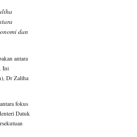
aliha
ntara
konomi dan
pakan antara
 Ini
), Dr Zaliha
antara fokus
Menteri Datuk
rsekutuan