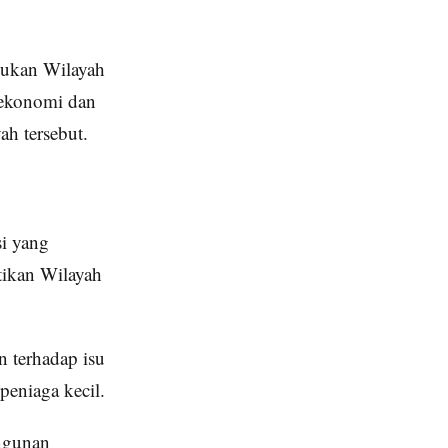
jukan Wilayah
 ekonomi dan
h tersebut.
si yang
tikan Wilayah
 terhadap isu
peniaga kecil.
ngunan