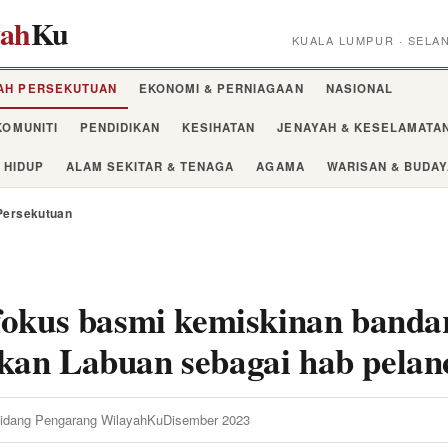
yah
Ku
KUALA LUMPUR · SELA
AH PERSEKUTUAN
EKONOMI & PERNIAGAAN
NASIONAL
KOMUNITI
PENDIDIKAN
KESIHATAN
JENAYAH & KESELAMATA
 HIDUP
ALAM SEKITAR & TENAGA
AGAMA
WARISAN & BUDA
Persekutuan
fokus basmi kemiskinan banda
kan Labuan sebagai hab pelan
idang Pengarang WilayahKu
Disember 2023