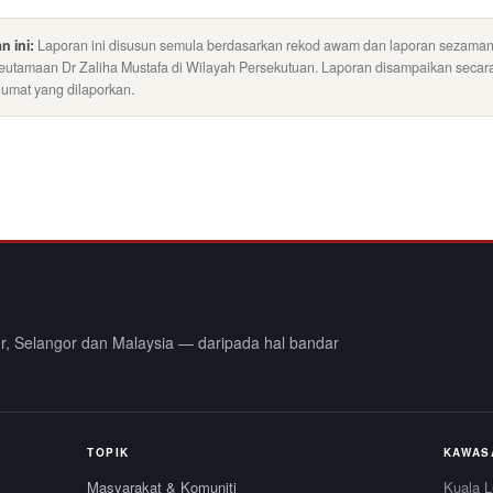
n ini:
Laporan ini disusun semula berdasarkan rekod awam dan laporan sezama
utamaan Dr Zaliha Mustafa di Wilayah Persekutuan. Laporan disampaikan secara
umat yang dilaporkan.
r, Selangor dan Malaysia — daripada hal bandar
TOPIK
KAWAS
Masyarakat & Komuniti
Kuala 