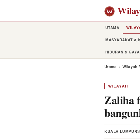
Wila
UTAMA
WILAY
MASYARAKAT & 
HIBURAN & GAYA
Utama
›
Wilayah 
WILAYAH
Zaliha 
bangun
S
KUALA LUMPUR