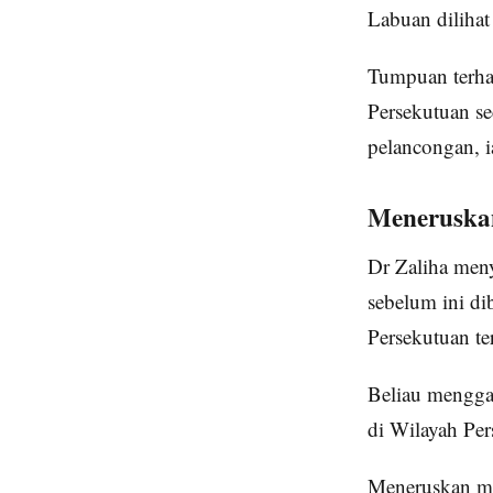
Labuan dilihat
Tumpuan terha
Persekutuan s
pelancongan, i
Meneruskan
Dr Zaliha meny
sebelum ini d
Persekutuan te
Beliau menggal
di Wilayah Per
Meneruskan mi