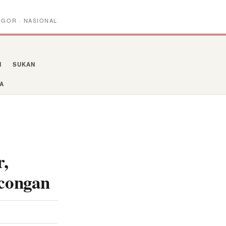
NGOR · NASIONAL
N
SUKAN
YA
r,
congan