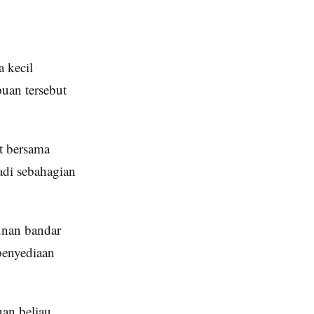
 kecil
uan tersebut
t bersama
adi sebahagian
unan bandar
penyediaan
an beliau