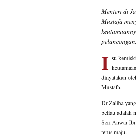
Menteri di J
Mustafa meny
keutamaanny
pelancongan
I
su kemiski
keutamaan
dinyatakan ole
Mustafa.
Dr Zaliha yang
beliau adalah
Seri Anwar Ib
terus maju.