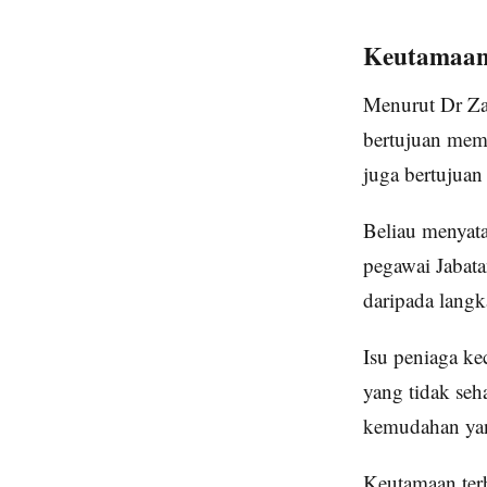
Keutamaan 
Menurut Dr Zal
bertujuan mema
juga bertujua
Beliau menyat
pegawai Jabata
daripada langk
Isu peniaga ke
yang tidak se
kemudahan yang
Keutamaan ter