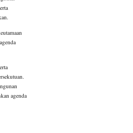
erta
kan.
keutamaan
 agenda
erta
rsekutuan.
bangunan
nkan agenda