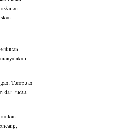
miskinan
uskan.
erikutan
g menyatakan
ongan. Tumpuan
n dari sudut
rminkan
rancang,