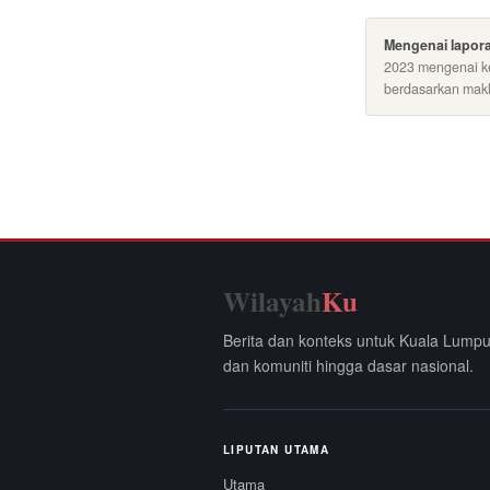
Mengenai lapora
2023 mengenai ke
berdasarkan makl
Wilayah
Ku
Berita dan konteks untuk Kuala Lumpu
dan komuniti hingga dasar nasional.
LIPUTAN UTAMA
Utama