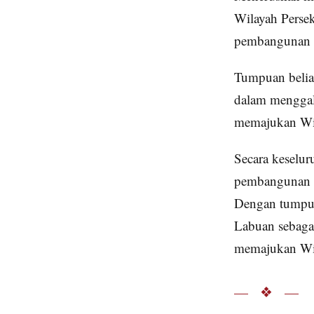
Wilayah Perse
pembangunan e
Tumpuan belia
dalam menggal
memajukan Wil
Secara keselur
pembangunan L
Dengan tumpua
Labuan sebaga
memajukan Wil
— ❖ —