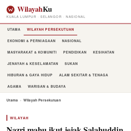
Wilayah
Ku
KUALA LUMPUR · SELANGOR · NASIONAL
UTAMA
WILAYAH PERSEKUTUAN
EKONOMI & PERNIAGAAN
NASIONAL
MASYARAKAT & KOMUNITI
PENDIDIKAN
KESIHATAN
JENAYAH & KESELAMATAN
SUKAN
HIBURAN & GAYA HIDUP
ALAM SEKITAR & TENAGA
AGAMA
WARISAN & BUDAYA
Utama
›
Wilayah Persekutuan
WILAYAH
Nazri mahu ikut jejak Salahuddin