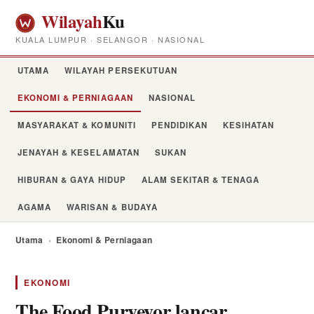
Wilayah
Ku
KUALA LUMPUR · SELANGOR · NASIONAL
UTAMA
WILAYAH PERSEKUTUAN
EKONOMI & PERNIAGAAN
NASIONAL
MASYARAKAT & KOMUNITI
PENDIDIKAN
KESIHATAN
JENAYAH & KESELAMATAN
SUKAN
HIBURAN & GAYA HIDUP
ALAM SEKITAR & TENAGA
AGAMA
WARISAN & BUDAYA
Utama
›
Ekonomi & Perniagaan
EKONOMI
The Food Purveyor lancar