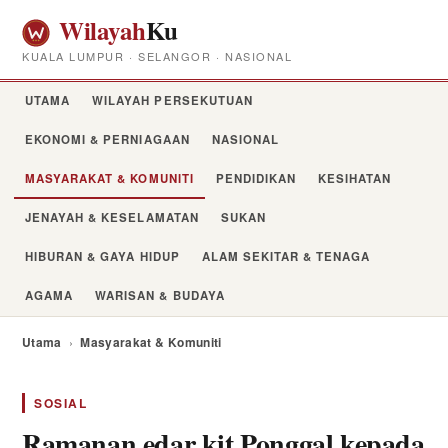
Wilayah
Ku
KUALA LUMPUR · SELANGOR · NASIONAL
UTAMA
WILAYAH PERSEKUTUAN
EKONOMI & PERNIAGAAN
NASIONAL
MASYARAKAT & KOMUNITI
PENDIDIKAN
KESIHATAN
JENAYAH & KESELAMATAN
SUKAN
HIBURAN & GAYA HIDUP
ALAM SEKITAR & TENAGA
AGAMA
WARISAN & BUDAYA
Utama
›
Masyarakat & Komuniti
SOSIAL
Ramanan edar kit Ponggal kepada