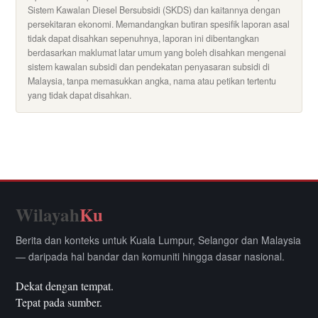
Sistem Kawalan Diesel Bersubsidi (SKDS) dan kaitannya dengan
persekitaran ekonomi. Memandangkan butiran spesifik laporan asal
tidak dapat disahkan sepenuhnya, laporan ini dibentangkan
berdasarkan maklumat latar umum yang boleh disahkan mengenai
sistem kawalan subsidi dan pendekatan penyasaran subsidi di
Malaysia, tanpa memasukkan angka, nama atau petikan tertentu
yang tidak dapat disahkan.
Wilayah
Ku
Berita dan konteks untuk Kuala Lumpur, Selangor dan Malaysia
— daripada hal bandar dan komuniti hingga dasar nasional.
Dekat dengan tempat.
Tepat pada sumber.