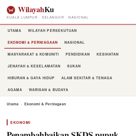
Wilayah
Ku
KUALA LUMPUR · SELANGOR · NASIONAL
UTAMA
WILAYAH PERSEKUTUAN
EKONOMI & PERNIAGAAN
NASIONAL
MASYARAKAT & KOMUNITI
PENDIDIKAN
KESIHATAN
JENAYAH & KESELAMATAN
SUKAN
HIBURAN & GAYA HIDUP
ALAM SEKITAR & TENAGA
AGAMA
WARISAN & BUDAYA
Utama
›
Ekonomi & Perniagaan
EKONOMI
Penambahbaikan SKDS pupuk