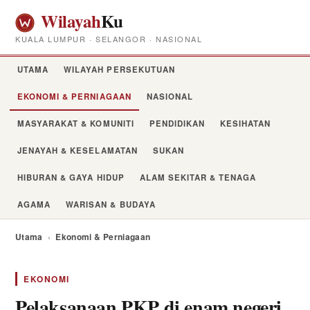
Wilayah
Ku
KUALA LUMPUR · SELANGOR · NASIONAL
UTAMA
WILAYAH PERSEKUTUAN
EKONOMI & PERNIAGAAN
NASIONAL
MASYARAKAT & KOMUNITI
PENDIDIKAN
KESIHATAN
JENAYAH & KESELAMATAN
SUKAN
HIBURAN & GAYA HIDUP
ALAM SEKITAR & TENAGA
AGAMA
WARISAN & BUDAYA
Utama
›
Ekonomi & Perniagaan
EKONOMI
Pelaksanaan PKP di enam negeri