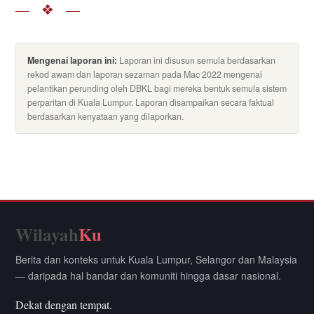
— ❖ —
Mengenai laporan ini:
Laporan ini disusun semula berdasarkan
rekod awam dan laporan sezaman pada Mac 2022 mengenai
pelantikan perunding oleh DBKL bagi mereka bentuk semula sistem
perparitan di Kuala Lumpur. Laporan disampaikan secara faktual
berdasarkan kenyataan yang dilaporkan.
Wilayah
Ku
Berita dan konteks untuk Kuala Lumpur, Selangor dan Malaysia
— daripada hal bandar dan komuniti hingga dasar nasional.
Dekat dengan tempat.