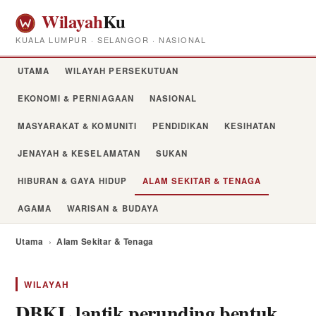
Wilayah
Ku
KUALA LUMPUR · SELANGOR · NASIONAL
UTAMA
WILAYAH PERSEKUTUAN
EKONOMI & PERNIAGAAN
NASIONAL
MASYARAKAT & KOMUNITI
PENDIDIKAN
KESIHATAN
JENAYAH & KESELAMATAN
SUKAN
HIBURAN & GAYA HIDUP
ALAM SEKITAR & TENAGA
AGAMA
WARISAN & BUDAYA
Utama
›
Alam Sekitar & Tenaga
WILAYAH
DBKL lantik perunding bentuk